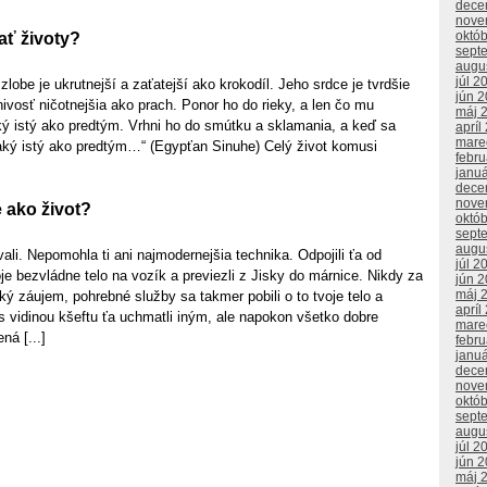
dece
nove
októ
ť životy?
sept
augu
júl 2
zlobe je ukrutnejší a zaťatejší ako krokodíl. Jeho srdce je tvrdšie
jún 
vosť ničotnejšia ako prach. Ponor ho do rieky, a len čo mu
máj 
ký istý ako predtým. Vrhni ho do smútku a sklamania, a keď sa
apríl
mare
aký istý ako predtým…“ (Egypťan Sinuhe) Celý život komusi
febr
janu
dece
nove
e ako život?
októ
sept
augu
li. Nepomohla ti ani najmodernejšia technika. Odpojili ťa od
júl 2
tvoje bezvládne telo na vozík a previezli z Jisky do márnice. Nikdy za
jún 
máj 
aký záujem, pohrebné služby sa takmer pobili o to tvoje telo a
apríl
s vidinou kšeftu ťa uchmatli iným, ale napokon všetko dobre
mare
á [...]
febr
janu
dece
nove
októ
sept
augu
júl 2
jún 
máj 