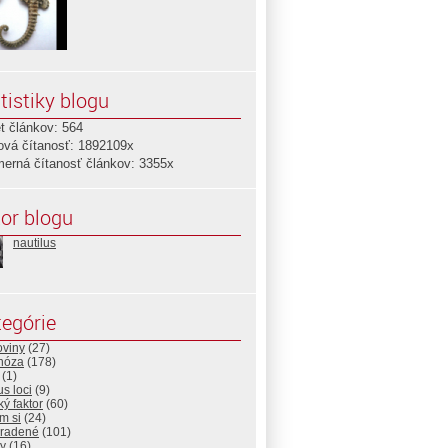
tistiky blogu
t článkov: 564
ová čítanosť: 1892109x
merná čítanosť článkov: 3355x
or blogu
nautilus
egórie
oviny
(27)
nóza
(178)
(1)
s loci
(9)
ý faktor
(60)
m si
(24)
radené
(101)
ky
(16)