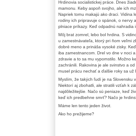
Hrdinovia socialistickej práce. Dnes žiad
mamonu. Keby aspoň svojho, ale ich mz
Napriek tomu makajú ako draci. Vidina 
rodiny ich pripravuje o spánok, o nervy a
plniace príkazy. Keď odpadnú nahradia ic
Môj brat zomrel, lebo bol hrdina. S vidin
u zamestnávateľa, ktorý pri ňom veľmi zb
dobré meno a prináša vysoké zisky. Keďže
iba zamestnancom. Drel vo dne v noci a 
zdravie a to sa mu vypomstilo. Možno ke
zachránili. Rakovina je ale svinstvo a od
musel prácu nechať a ďalšie roky sa už 
Myslím, že takých ľudí je na Slovensku v
Niektorí aj zbohatli, ale stratili vzťah k
najdôležitejšie. Načo sú peniaze, keď 
keď ich predbehne smrť? Načo je hrdins
Máme len tento jeden život.
Ako ho prežijeme?