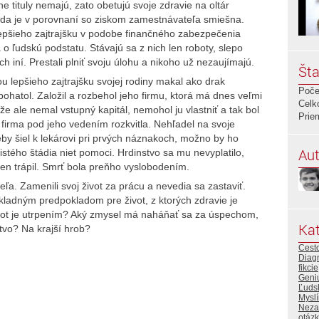
ne tituly nemajú, zato obetujú svoje zdravie na oltár
da je v porovnaní so ziskom zamestnávateľa smiešna.
lepšieho zajtrajšku v podobe finančného zabezpečenia
 o ľudskú podstatu. Stávajú sa z nich len roboty, slepo
h iní. Prestali plniť svoju úlohu a nikoho už nezaujímajú.
Šta
ou lepšieho zajtrajšku svojej rodiny makal ako drak
Poče
ohatol. Založil a rozbehol jeho firmu, ktorá má dnes veľmi
Celk
 ale nemal vstupný kapitál, nemohol ju vlastniť a tak bol
Prie
firma pod jeho vedením rozkvitla. Nehľadel na svoje
by šiel k lekárovi pri prvých náznakoch, možno by ho
Aut
 istého štádia niet pomoci. Hrdinstvo sa mu nevyplatilo,
len trápil. Smrť bola preňho vyslobodením.
eľa. Zamenili svoj život za prácu a nevedia sa zastaviť.
 základným predpokladom pre život, z ktorých zdravie je
život je utrpením? Aký zmysel má naháňať sa za úspechom,
Kat
tvo? Na krajší hrob?
Cest
Diag
fikcie
Geniu
Ľudsk
Myslí
Neza
otáz