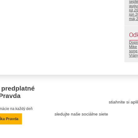
sept
augu
júl 2
jún 
máj 
Od
Dopi
Mike
song 
Vrán
 predplatné
Pravda
stiahnite si ap
ormácie na každý deň
sledujte naše sociálne siete
íka Pravda