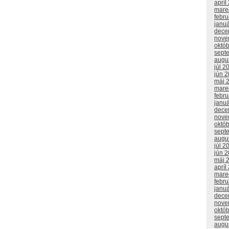
apríl
mare
febr
janu
dece
nove
októ
sept
augu
júl 2
jún 
máj 
mare
febr
janu
dece
nove
októ
sept
augu
júl 2
jún 
máj 
apríl
mare
febr
janu
dece
nove
októ
sept
augu