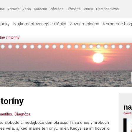
tail
Zdravie
Žena
Varecha
Záhrada
Užitočná
Video
DefenceNews
lánky
Najkomentovanejšie články
Zoznam blogov
Komerčné blog
lné cintoríny
toríny
na
nauti
nautilus
,
Diagnóza
u slobodu či nedajbože demokraciu. Tí sa dnes v hroboch
 dnes veľa, aj keď máme ten oný…mier. Kedysi sa im hovorilo