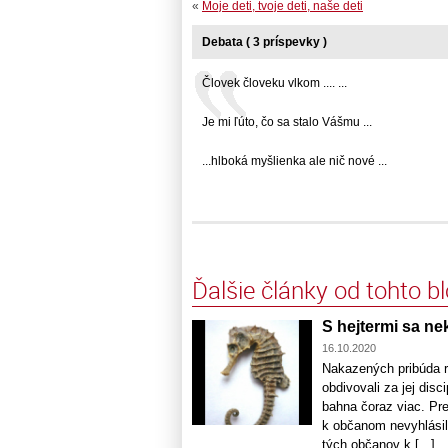
«
Moje deti, tvoje deti, naše deti
Debata ( 3 príspevky )
Človek človeku vlkom .... ...
Je mi ľúto, čo sa stalo Vášmu ...
...hlboká myšlienka ale nič nové ...
Ďalšie články od tohto b
S hejtermi sa n
16.10.2020
Nakazených pribúda r
obdivovali za jej dis
bahna čoraz viac. Pre
k občanom nevyhlásila
tých občanov k [...]