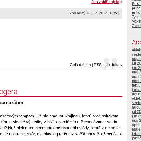
Ako zabiť anjela
»
Prev
príb
príli
Posledný 26. 02. 2014, 17:53
Ty a 
Vox 
Z arc
Arc
októ
sept
augu
júl 2
Celá debata
|
RSS tejto debaty
jún 
máj 
apríl
mare
febr
logera
janu
dece
októ
ekamarátim
sept
augu
júl 2
aketovým tempom. Už nie sme tou krajinou, ktorú pred polrokom
jún 
máj 
ciplínu a skvelé výsledky v boji s pandémiou. Prepadávame sa do
apríl
čo? Nuž nielen pre nedostatočné opatrenia vlády, ktorá z empatie
mare
febr
 tie opatrenia skôr, ale hlavne pre čoraz väčší hnev či až nenávisť
janu