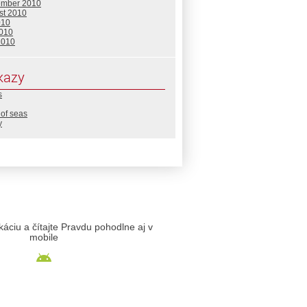
ember 2010
st 2010
010
2010
2010
kazy
s
of seas
y
likáciu a čítajte Pravdu pohodlne aj v
mobile