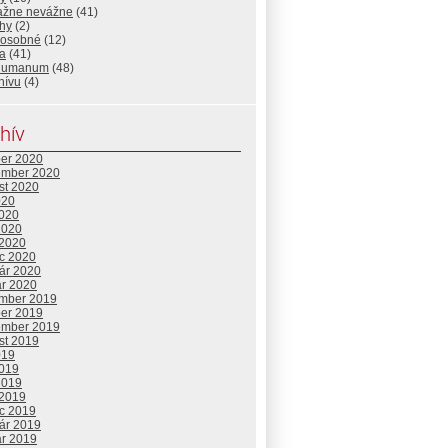
ažne nevážne
(41)
ehy
(2)
š osobné
(12)
ja
(41)
humanum
(48)
hívu
(4)
hív
ber 2020
ember 2020
st 2020
020
2020
2020
 2020
c 2020
uár 2020
ár 2020
mber 2019
ber 2019
ember 2019
st 2019
019
2019
2019
 2019
c 2019
uár 2019
ár 2019