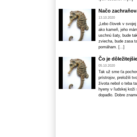
Načo zachraňova
13.10.2020
„Lebo človek v svojej 
ako kameň, jeho márni
uschnú šaty, bude ta
zviecha, bude zasa t
pomáham. [...]
Čo je dôležitejši
05.10.2020
Tak už sme ťa pochova
prístrojov, preložili 
života nebol o teba t
hyeny v ľudskej koži 
dopadlo. Dobre znamen