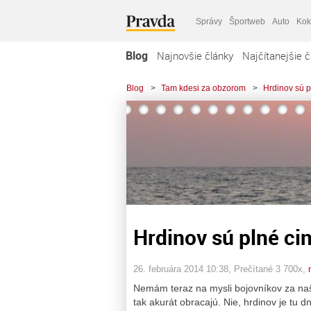
Správy
Športweb
Auto
Kok
Blog
Najnovšie články
Najčítanejšie č
Blog
>
Tam kdesi za obzorom
>
Hrdinov sú p
Hrdinov sú plné cin
26. februára 2014 10:38
, Prečítané 3 700x,
Nemám teraz na mysli bojovníkov za naš
tak akurát obracajú. Nie, hrdinov je tu