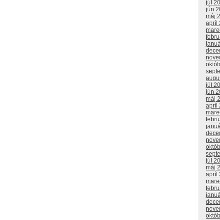
júl 2
jún 
máj 
apríl
mare
febr
janu
dece
nove
októ
sept
augu
júl 2
jún 
máj 
apríl
mare
febr
janu
dece
nove
októ
sept
júl 2
máj 
apríl
mare
febru
janu
dece
nove
októ