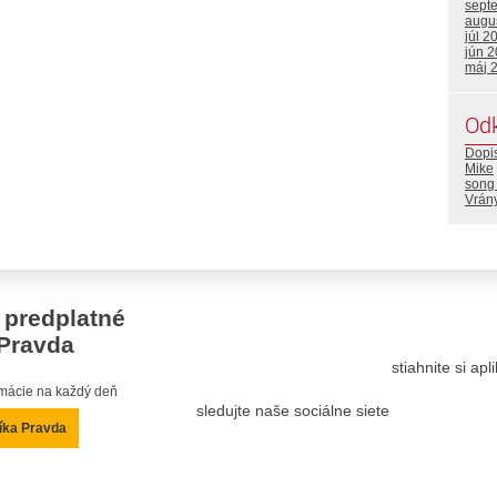
sept
augu
júl 2
jún 
máj 
Od
Dopi
Mike
song 
Vrán
 predplatné
Pravda
stiahnite si ap
ormácie na každý deň
sledujte naše sociálne siete
íka Pravda