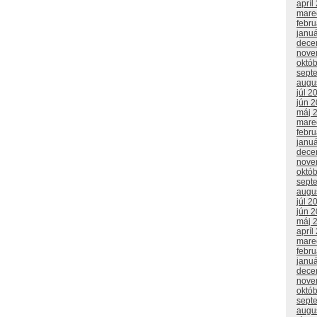
apríl
mare
febr
janu
dece
nove
októ
sept
augu
júl 2
jún 
máj 
mare
febr
janu
dece
nove
októ
sept
augu
júl 2
jún 
máj 
apríl
mare
febr
janu
dece
nove
októ
sept
augu