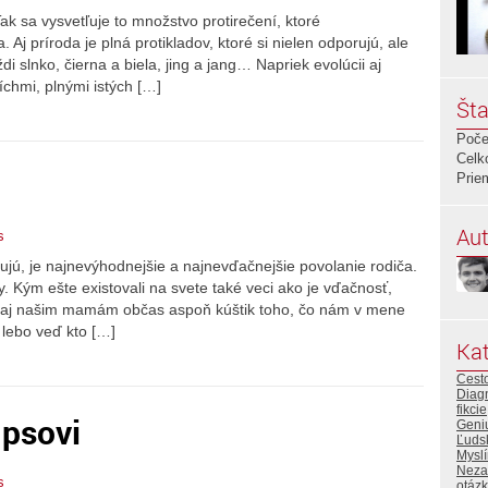
k sa vysvetľuje to množstvo protirečení, ktoré
Aj príroda je plná protikladov, ktoré si nielen odporujú, ale
di slnko, čierna a biela, jing a jang… Napriek evolúcii aj
chmi, plnými istých […]
Šta
Poče
Celk
Prie
Aut
s
ujú, je najnevýhodnejšie a najnevďačnejšie povolanie rodiča.
. Kým ešte existovali na svete také veci ako je vďačnosť,
 sa aj našim mamám občas aspoň kúštik toho, čo nám v mene
 lebo veď kto […]
Kat
Cest
Diag
fikcie
psovi
Geniu
Ľudsk
Myslí
Neza
s
otáz