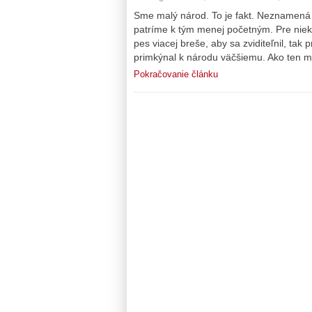
Sme malý národ. To je fakt. Neznamená t
patríme k tým menej početným. Pre niek
pes viacej breše, aby sa zviditeľnil, ta
primkýnal k národu väčšiemu. Ako ten m
Pokračovanie článku