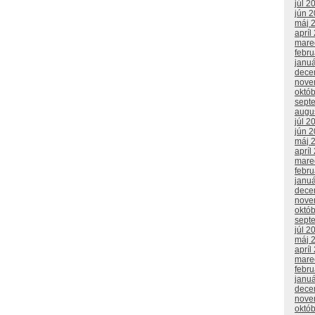
júl 2
jún 
máj 
apríl
mare
febr
janu
dece
nove
októ
sept
augu
júl 2
jún 
máj 
apríl
mare
febr
janu
dece
nove
októ
sept
júl 2
máj 
apríl
mare
febru
janu
dece
nove
októ