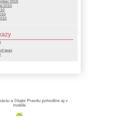
ember 2010
st 2010
010
2010
2010
kazy
s
of seas
y
likáciu a čítajte Pravdu pohodlne aj v
mobile