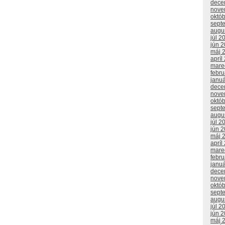
dece
nove
októ
sept
augu
júl 2
jún 
máj 
apríl
mare
febr
janu
dece
nove
októ
sept
augu
júl 2
jún 
máj 
apríl
mare
febr
janu
dece
nove
októ
sept
augu
júl 2
jún 
máj 