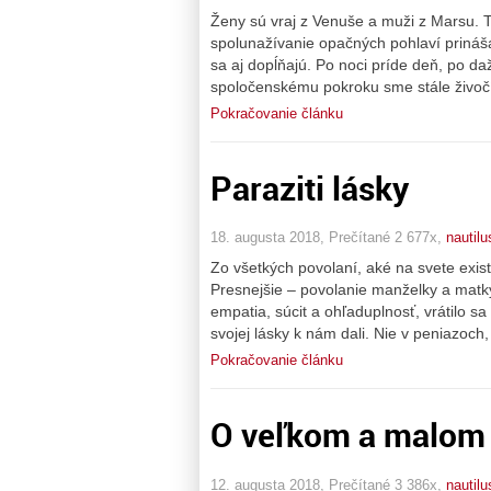
Ženy sú vraj z Venuše a muži z Marsu. Ta
spolunažívanie opačných pohlaví prináša. 
sa aj dopĺňajú. Po noci príde deň, po daž
spoločenskému pokroku sme stále živočí
Pokračovanie článku
Paraziti lásky
18. augusta 2018, Prečítané 2 677x,
nautilu
Zo všetkých povolaní, aké na svete exist
Presnejšie – povolanie manželky a matky
empatia, súcit a ohľaduplnosť, vrátilo
svojej lásky k nám dali. Nie v peniazoch,
Pokračovanie článku
O veľkom a malom 
12. augusta 2018, Prečítané 3 386x,
nautilu