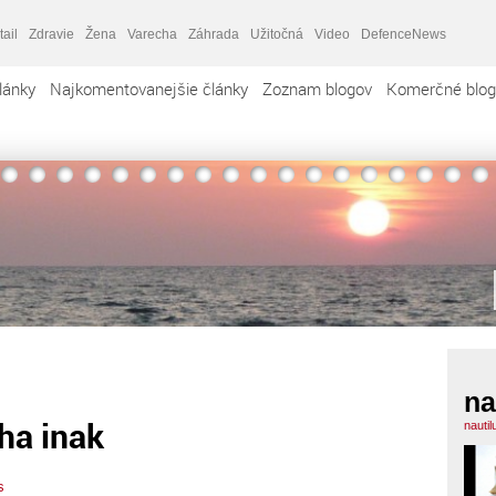
tail
Zdravie
Žena
Varecha
Záhrada
Užitočná
Video
DefenceNews
lánky
Najkomentovanejšie články
Zoznam blogov
Komerčné blog
na
ha inak
nauti
s