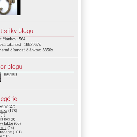
tistiky blogu
t článkov: 564
ová čítanosť: 1892967x
merná čítanosť článkov: 3356x
or blogu
nautilus
egórie
oviny
(27)
nóza
(178)
(1)
s loci
(9)
ý faktor
(60)
m si
(24)
radené
(101)
ky
(16)