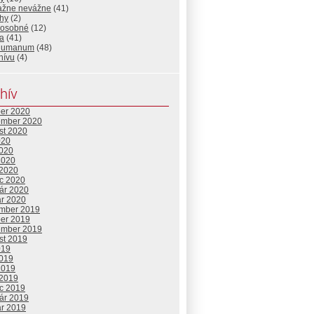
ažne nevážne
(41)
ehy
(2)
š osobné
(12)
ja
(41)
humanum
(48)
hívu
(4)
hív
ber 2020
ember 2020
st 2020
020
2020
2020
 2020
c 2020
uár 2020
ár 2020
mber 2019
ber 2019
ember 2019
st 2019
019
2019
2019
 2019
c 2019
uár 2019
ár 2019