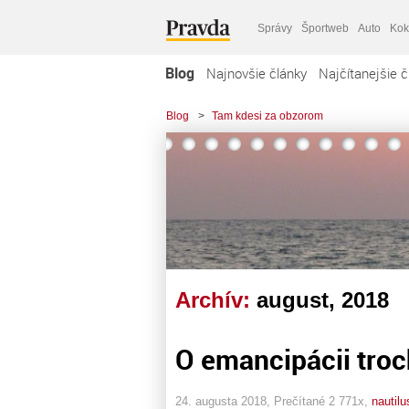
Správy
Športweb
Auto
Kok
Blog
Najnovšie články
Najčítanejšie č
Blog
>
Tam kdesi za obzorom
Archív:
august, 2018
O emancipácii troc
24. augusta 2018, Prečítané 2 771x,
nautilu