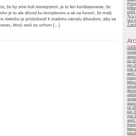
Prev
o, že by sme boli menejcenní, je to len konštatovanie, že
príb
príli
oho je to ale dôvod ku komplexom a ak sa hovorí, že malý
Ty a 
k pre niekoho je príslušnosť k malému národu dôvodom, aby sa
Vox 
ravec, ktorý sedí za uchom […]
Z arc
Arc
októ
sept
augu
júl 2
jún 
máj 
apríl
mare
febr
janu
dece
októ
sept
augu
júl 2
jún 
máj 
apríl
mare
febr
janu