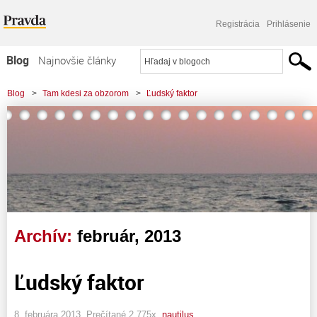
Registrácia
Prihlásenie
Blog
Najnovšie články
Najčítanejšie články
Blog
>
Tam kdesi za obzorom
>
Ľudský faktor
Najkomentovanejšie články
Zoznam blogov
Komerčné blogy
Archív:
február, 2013
Ľudský faktor
8. februára 2013, Prečítané 2 775x,
nautilus