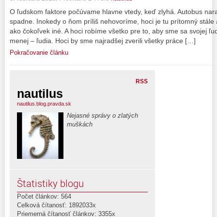
O ľudskom faktore počúvame hlavne vtedy, keď zlyhá. Autobus narazí,
spadne. Inokedy o ňom príliš nehovoríme, hoci je tu prítomný stále 
ako čokoľvek iné. A hoci robíme všetko pre to, aby sme sa svojej ľuds
menej – ľudia. Hoci by sme najradšej zverili všetky práce […]
Pokračovanie článku
RSS
nautilus
nautilus.blog.pravda.sk
Nejasné správy o zlatých
muškách
Štatistiky blogu
Počet článkov: 564
Celková čítanosť: 1892033x
Priemerná čítanosť článkov: 3355x