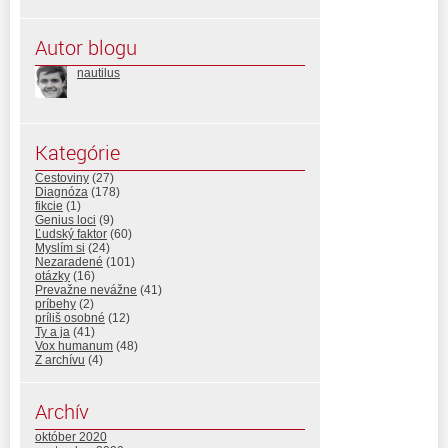
Autor blogu
nautilus
Kategórie
Cestoviny
(27)
Diagnóza
(178)
fikcie
(1)
Genius loci
(9)
Ľudský faktor
(60)
Myslím si
(24)
Nezaradené
(101)
otázky
(16)
Prevažne nevážne
(41)
príbehy
(2)
príliš osobné
(12)
Ty a ja
(41)
Vox humanum
(48)
Z archívu
(4)
Archív
október 2020