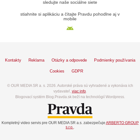
sledujte naše sociálne siete
stiahnite si aplikáciu a čítajte Pravdu pohodlne aj v
mobile
Kontakty
Reklama
Otázky a odpovede
Podmienky používania
Cookies
GDPR
© OUR MEDIA SR a. s. 2026. Autorské práva sú vyhradené a vykonáva ich
vydavateľ,
viac info
.
Blogovací systém Blog.Pravda.sk beží na technológií Wordpress.
Kompletný video servis pre OUR MEDIA SR a.s. zabezpečuje
ARBERTO GROUP
s.r.o.
.